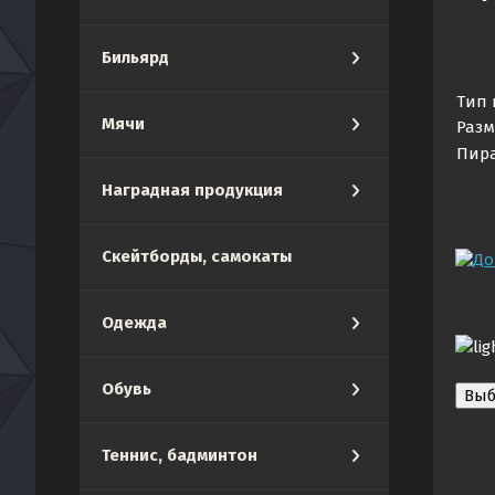
Бильярд
Тип 
Мячи
Разм
Пира
Наградная продукция
Скейтборды, самокаты
Одежда
lig
Обувь
Теннис, бадминтон