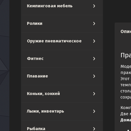
Кемпинговая мебель
Ролики
Опи
Оружие пневматическое
Пр
Фитнес
Моде
прак
Плавание
Этот
темп
стол
Коньки, хоккей
сохр
Комп
Лыжи, инвентарь
Две 
Дом
Рыбалка