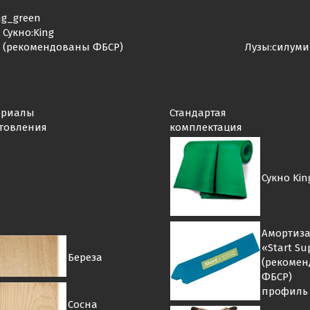
ng_green
Сукно:King Амортизатор
(рекомендованы ФБСР) Лузы:силуминовые
ериалы
Стандартая
товления
комплектация
Сукно Kin
Амортиз
«Start Su
Береза
(рекоме
ФБСР)
профиль 
Сосна