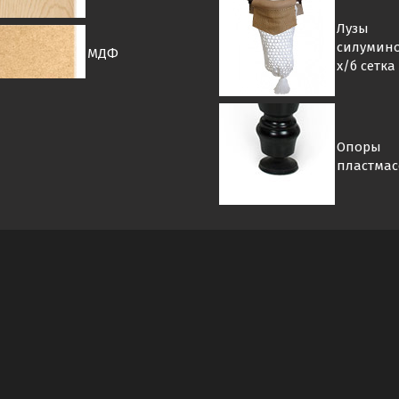
Лузы
силумин
МДФ
х/б сетка
Опоры
пластма