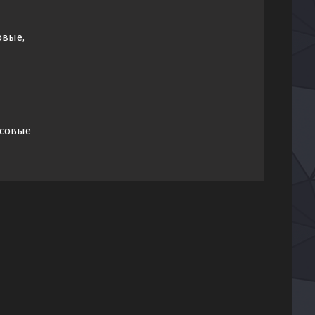
овые,
ссовые