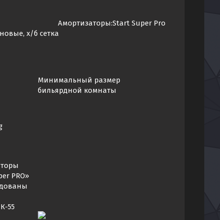
ы:Start Super Pro
, х/б сетка
Минимальный размер
бильярдной комнаты
g
аторы
per PRO»
ндованы
К-55