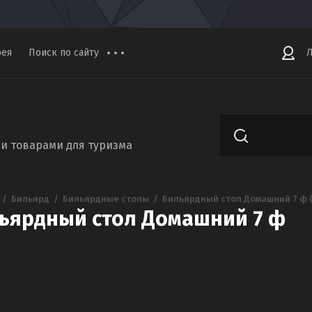
рея
Поиск по сайту
Л
и товарами для туризма
  /  
Бильярд
  /  
Бильярдные столы
  /  
Бильярдный стол Домашний 7 ф (
ьярдный стол Домашний 7 ф