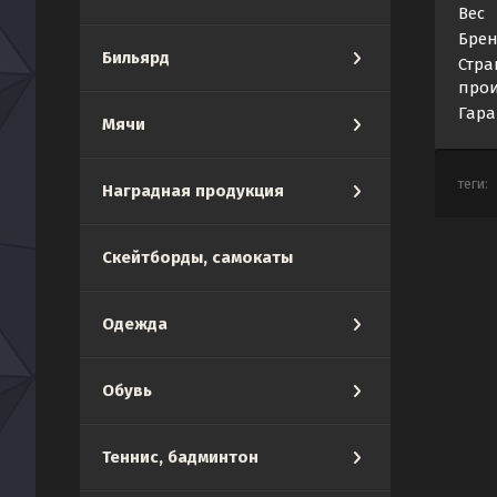
Вес
Бре
Бильярд
Стра
прои
Гара
Мячи
теги:
Наградная продукция
Скейтборды, самокаты
Одежда
Обувь
Теннис, бадминтон