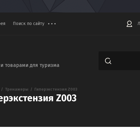
рея
Поиск по сайту
Л
и товарами для туризма
  /  
Тренажеры
  /  
Гиперэкстензия Z003
ерэкстензия Z003