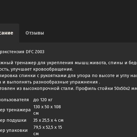
сание
Отзывы
рэкстензия DFC Z003
жный тренажер для укрепления мышц живота, спины и беде
ость, улучшает кровообращение.
лировка спинки с рукоятками для упора по высоте и углу н
а и выполнять разнообразные упражнения .
товлен из высокопрочной стали. Профиль стойки 50х50х2 мм
пользователя
до 120 кг
130 х 50 х 108
ер тренажера
см
ер подушки
35 х 25,5 х 4 см
79,5 х 52,5 х 15
ер упаковки
см