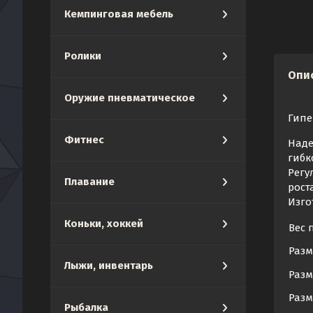
Кемпинговая мебель
Ролики
Опи
Оружие пневматическое
Гипе
Фитнес
Наде
гибк
Регу
Плавание
рост
Изго
Коньки, хоккей
Вес 
Разм
Лыжи, инвентарь
Разм
Разм
Рыбалка