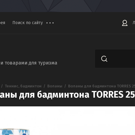
рея
Поиск по сайту
Л
и товарами для туризма
  /  
Теннис, бадминтон
  /  
Воланы
  /  
Воланы для бадминтона TORRES 2
аны для бадминтона TORRES 25