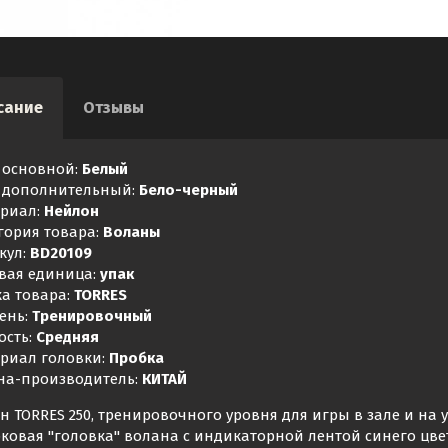
сание
Отзывы
 основной:
Белый
 дополнительный:
Бело-черный
риал:
Нейлон
гория товара:
Воланы
кул:
BD20109
вая единица:
упак
а товара:
TORRES
ень:
Тренировочный
ость:
Средняя
риал головки:
Пробка
на-производитель:
КИТАЙ
н TORRES 250, тренировочного уровня для игры в зале и на 
ковая "головка" волана с индикаторной лентой синего цвета